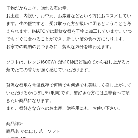
干物だからこそ、贈れる海の幸。
お土産、内祝い、お中元、お歳暮などという方におススメしてい
ます。生の蟹ですと、受け取った方が扱いに困るということも考
えられます。IMATOでは新鮮な蟹を干物に加工しています。いつ
でもすぐに食べることができ、新しい蟹の食べ方になります。
お家での晩酌のおつまみに、贅沢な気分を味わえます。
ソフトは、レンジ(600W)で約10秒ほど温めてから召し上がると
茹でたての香りが強く感じていただけます。
贅沢な蟹爪を常温保存で何時でも何処でも美味しく召し上がって
いただけるかにぼし® (爪肉)です。蟹好きな方には是非食べて頂
きたい商品になります。
また、蟹好きな方へのお土産、贈答用にも、お使い下さい。
商品詳細
商品名 かにぼし 爪 ソフト