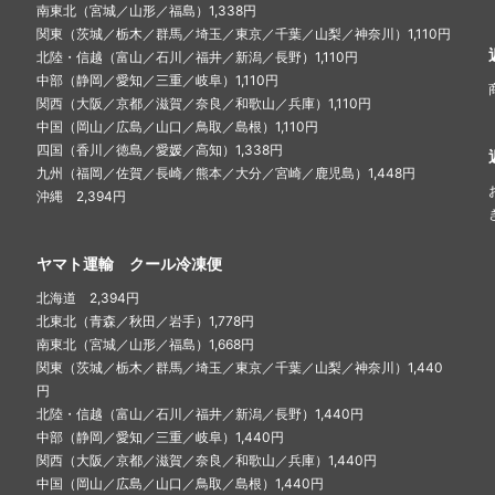
南東北（宮城／山形／福島）1,338円
関東（茨城／栃木／群馬／埼玉／東京／千葉／山梨／神奈川）1,110円
北陸・信越（富山／石川／福井／新潟／長野）1,110円
中部（静岡／愛知／三重／岐阜）1,110円
関西（大阪／京都／滋賀／奈良／和歌山／兵庫）1,110円
中国（岡山／広島／山口／鳥取／島根）1,110円
四国（香川／徳島／愛媛／高知）1,338円
九州（福岡／佐賀／長崎／熊本／大分／宮崎／鹿児島）1,448円
沖縄 2,394円
ヤマト運輸 クール冷凍便
北海道 2,394円
北東北（青森／秋田／岩手）1,778円
南東北（宮城／山形／福島）1,668円
関東（茨城／栃木／群馬／埼玉／東京／千葉／山梨／神奈川）1,440
円
北陸・信越（富山／石川／福井／新潟／長野）1,440円
中部（静岡／愛知／三重／岐阜）1,440円
関西（大阪／京都／滋賀／奈良／和歌山／兵庫）1,440円
中国（岡山／広島／山口／鳥取／島根）1,440円