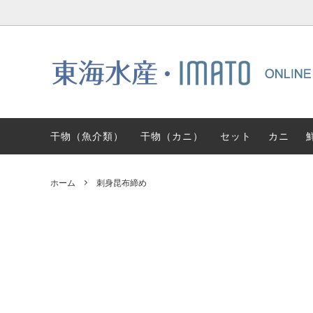
干物（魚介類）
干物（カニ）
セット
カニ
ホーム
刺身昆布締め