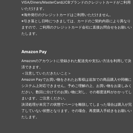
VISA/Diners/MasterCard/JCBブランドのクレジットカードがご利用
いただけます。
※海外発行のクレジットカードはご利用いただけません。
※引き落とし日時につきましては、カードのご契約内容により異なり
ますので、ご利用のクレジットカード会社に直接お問合せをお願いい
たします。
Amazon Pay
Amazonのアカウントに登録された配送先や支払い方法を利用して決
済できます。
＜注意していただきたいこと＞
Amazon Payでお買い物をされたお客様は追加での商品購入や同梱に
システム上対応できません。予めご理解の上、お買い物をお楽しみく
ださい。数回に分けてのお買い物に対し、その都度送料がかかってし
まいます。ご注意ください。
決済処理が未完了の状態でページを離脱してしまった場合は購入が完
了していない状態となります。その場合、再度購入手続きをお願いい
たします。